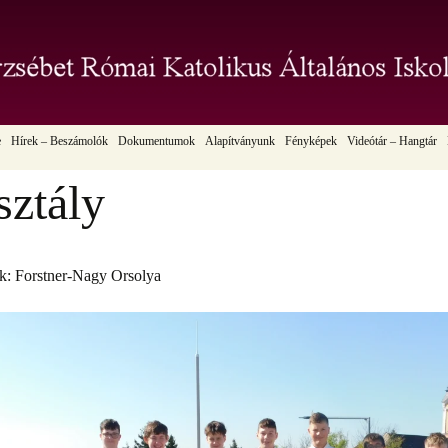
pja
sébet Római Kato
e
Hírek – Beszámolók
Dokumentumok
Alapítványunk
Fényképek
Videótár – Hangtár
E-napló elérhetősége
Fényképek 2025-2026. tanév
Felvételek 2025-2026
sztály
Pedagógiai Program
Fényképek 2024-2025. tanév
Felvételek 2024-2025
Házirend
Fényképek 2023-2024. tanév
Felvételek 2023-2024
k
Szervezeti és Működési Szabályzat
Fényképek 2022-2023. tanév
Felvételek 2022-2023
k: Forstner-Nagy Orsolya
antermei
Programterv
Felvételek 2021-2022
Munkaterv
Pedagógus-továbbképzési program
Szent Erzsébet imakönyv
Vendégelőadóink voltak