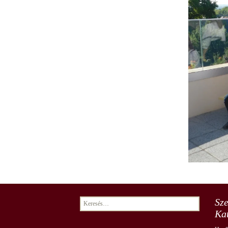
Elismert dolgozóink
7. osztály
8. osztály
Sz
Keresés:
Kat