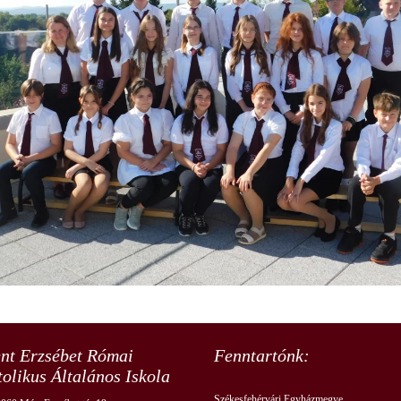
Járványügyi eljárásrend
Kompetenciamérések eredményei
Fenntartói értékelések
Adatvédelmi dokumentumok
ent Erzsébet Római
Fenntartónk:
olikus Általános Iskola
Székesfehérvári Egyházmegye