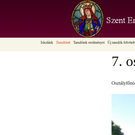
az iskola hivatalos honla
Szent Erz
Mór
Ugrás
Iskolánk
Tanulóink
Tanulóink eredményei
Új tanulók felvétel
a
Köszöntő
1.a osztály
Szent Erzsébet-díj
Szülői tájékoztatók
tartalomhoz
7. o
Fenntartói köszöntő
1.b osztály
Intézményi „Akikre büszkék vagyunk”
Játszóházak
Bemutatkozás
2.a osztály
Móri Diák Művészeti Fesztivál
Bemutató órák
díjazottjai
Iskolánk alapadatai
2.b osztály
Beiratási időponto
Osztályfőnö
Városi „Akikre büszkék vagyunk”
Védőszentünk
3.a osztály
Leendő elsőseink t
Aktuális tanév helyezettjei
Intézményünk erősségei
4.a osztály
Iskolánk múltja
4.b osztály
Pedagógusaink
5. osztály
Munkatársaink
6. osztály