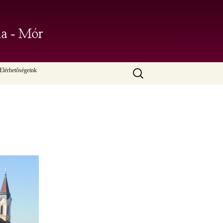
likus Iskola –
Keresés:
Elérhetőségeink
. tanév
. tanév
. tanév
. tanév
. tanév