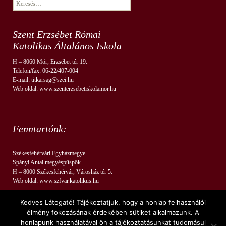
Keresés:
Szent Erzsébet Római
Katolikus Általános Iskola
H – 8060 Mór, Erzsébet tér 19.
Telefon/fax: 06-22/407-004
E-mail: titkarsag@szei.hu
Web oldal: www.szenterzsebetiskolamor.hu
Fenntartónk:
Székesfehérvári Egyházmegye
Spányi Antal megyéspüspök
H – 8000 Székesfehérvár, Városház tér 5.
Web oldal: www.szfvar.katolikus.hu
Kedves Látogató! Tájékoztatjuk, hogy a honlap felhasználói
élmény fokozásának érdekében sütiket alkalmazunk. A
honlapunk használatával ön a tájékoztatásunkat tudomásul