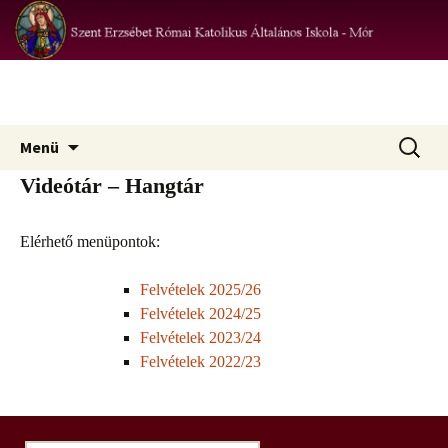
az iskola hivatalos honlapja
Szent Erzsébet Római Katolikus
Iskola – Mór
Ugrás
Keresés:
Menü
a
Videótár – Hangtár
tartalomhoz
Elérhető menüpontok:
Felvételek 2025/26
Felvételek 2024/25
Felvételek 2023/24
Felvételek 2022/23