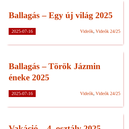
Ballagás – Egy új világ 2025
2025-07-16
Videók
, 
Videók 24/25
Ballagás – Török Jázmin
éneke 2025
2025-07-16
Videók
, 
Videók 24/25
Vakáció – 4. osztály 2025