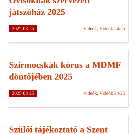
Ovisoknak szervezett
játszóház 2025
2025-03-25
Videók
, 
Videók 24/25
Szirmocskák kórus a MDMF
döntőjében 2025
2025-03-25
Videók
, 
Videók 24/25
Szülői tájékoztató a Szent