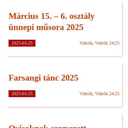
Március 15. – 6. osztály
ünnepi műsora 2025
2025-03-25
Videók
, 
Videók 24/25
Farsangi tánc 2025
2025-03-25
Videók
, 
Videók 24/25