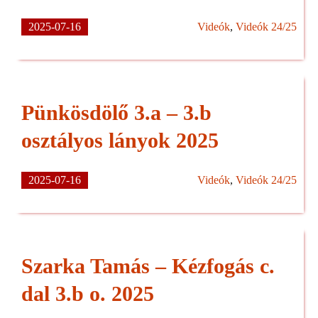
2025-07-16
Videók
, 
Videók 24/25
Pünkösdölő 3.a – 3.b
osztályos lányok 2025
2025-07-16
Videók
, 
Videók 24/25
Szarka Tamás – Kézfogás c.
dal 3.b o. 2025