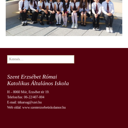
Keresés:
Szent Erzsébet Római
Katolikus Általános Iskola
H – 8060 Mór, Erzsébet tér 19.
Telefon/fax: 06-22/407-004
E-mail: titkarsag@szei.hu
Web oldal: www.szenterzsebetiskolamor.hu