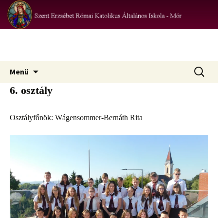
az iskola hivatalos honlapja
Szent Erzsébet Római Katolikus
Iskola – Mór
Ugrás
Keresés:
Menü
a
6. osztály
tartalomhoz
Osztályfőnök: Wágensommer-Bernáth Rita