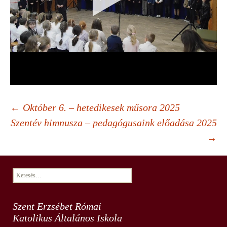
Bejegyzés
←
Október 6. – hetedikesek műsora 2025
Szentév himnusza – pedagógusaink előadása 2025
→
navigáció
Keresés:
Szent Erzsébet Római
Katolikus Általános Iskola