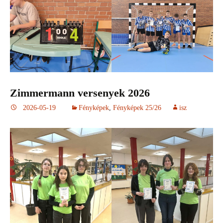
Zimmermann versenyek 2026
2026-05-19
Fényképek
,
Fényképek 25/26
isz