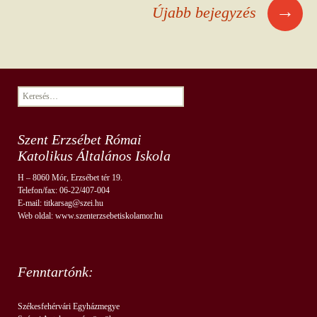
→
Újabb bejegyzés
Keresés:
Szent Erzsébet Római
Katolikus Általános Iskola
H – 8060 Mór, Erzsébet tér 19.
Telefon/fax: 06-22/407-004
E-mail: titkarsag@szei.hu
Web oldal: www.szenterzsebetiskolamor.hu
Fenntartónk:
Székesfehérvári Egyházmegye