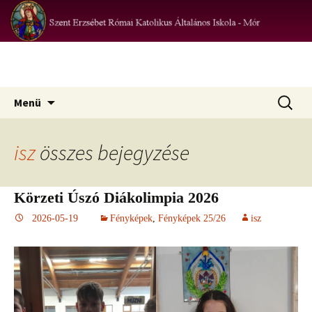
az iskola hivatalos honlapja
Szent Erzsébet Római Katolikus
Iskola – Mór
Ugrás
Keresés:
Menü
a
tartalomhoz
isz
összes bejegyzése
Körzeti Úszó Diákolimpia 2026
2026-05-19
Fényképek
,
Fényképek 25/26
isz